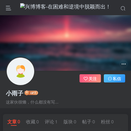
关注
私信
小雨子
这家伙很懒，什么都没有写...
文章
0
收藏
0
评论
1
版块
0
帖子
0
粉丝
0