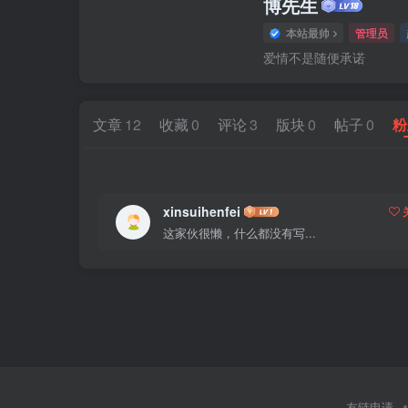
博先生
本站最帅
管理员
爱情不是随便承诺
文章
12
收藏
0
评论
3
版块
0
帖子
0
粉
xinsuihenfei
这家伙很懒，什么都没有写...
友链申请