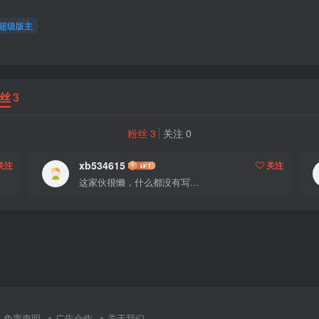
超级版主
丝
3
粉丝 3
关注 0
xb534615
关注
关注
这家伙很懒，什么都没有写...
免责声明
广告合作
关于我们