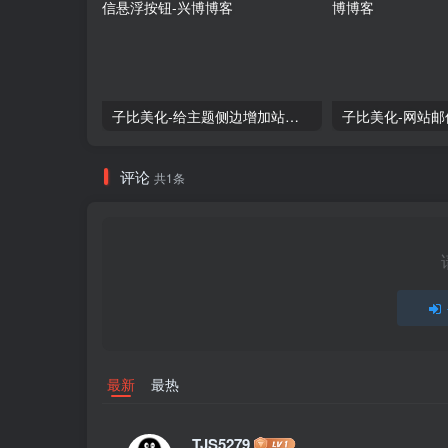
子比美化-给主题侧边增加站长私信悬浮按钮
子比美化-网站
评论
共1条
最新
最热
TJS5279