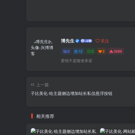
博先生
关注
0
12
3
3
5689
爱情不是随便承诺
上一篇
子比美化-给主题侧边增加站长私信悬浮按钮
相关推荐