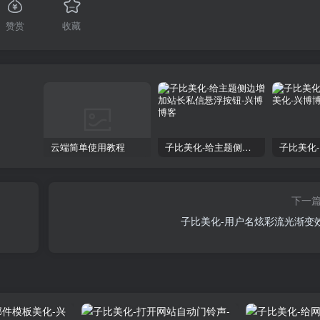
赞赏
收藏
云端简单使用教程
子比美化-给主题侧边增加站长私信悬浮按钮
下一
子比美化-用户名炫彩流光渐变